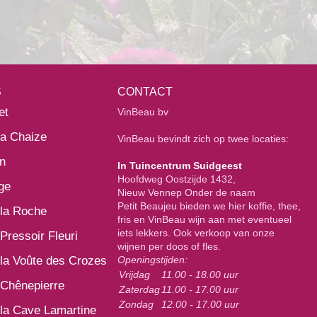
S
CONTACT
et
VinBeau bv
la Chaize
VinBeau bevindt zich op twee locaties:
n
In Tuincentrum Suidgeest
Hoofdweg Oostzijde 1432,
ge
Nieuw Vennep Onder de naam
Petit Beaujeu bieden we hier koffie, thee,
la Roche
fris en VinBeau wijn aan met eventueel
iets lekkers. Ook verkoop van onze
Pressoir Fleuri
wijnen per doos of fles.
la Voûte des Crozes
Openingstijden:
Vrijdag
11.00 - 18.00 uur
Chênepierre
Zaterdag
11.00 - 17.00 uur
Zondag
12.00 - 17.00 uur
la Cave Lamartine