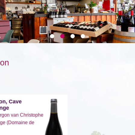
on
on, Cave
onge
rgon van Christophe
nge (Domaine de